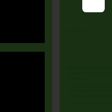
Gefällt mir
Buchen Sie Marcus Kuno als p
in keinster Weise von den g
unterscheidet.
Erlangen Sie nachfolgend 
Promotionaktionen des Kün
Besten auf der Facebook-
Kontakt: E-Mail an Marc