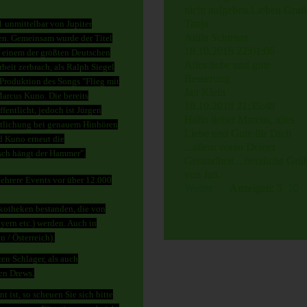
nicht aufgeben.Lieben Gruß
Tanja
 unmittelbar von Jupiter
Anita Schmurr
n. Gemeinsam wurde der Titel
18.10.2018
22:01:06
f einem der größten Deutschen
Alles liebe und gute
beit zerbrach, als Ralph Siegel
Besserung
 Produktion des Songs "Flieg mit
Jan Klein
arcus Kuno. Die bereits
18.10.2018
21:35:48
entlicht, jedoch ist Jürgen
Hallo lieber Marcus, alles
tlichung bei genauem Hinhören
Liebe und Gute für Dich
d Kuno erneut die
...allem voran Deiner
sch hängt der Hammer".
Gesundheit ...herzliche Grü
von Jan.
 Mehrere Events vor über 12.000
Weiter
Anzeigen: 5
10
skotheken bestanden, die von
yern etc.) werden. Auch in
 / Österreich).
en Schlager, als auch
en Drews.
ist, so scheuen Sie sich bitte