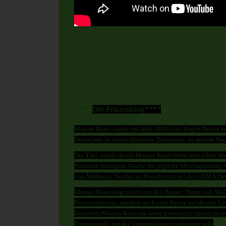
0
****
Die Prinzenburg****
Marcus Kuno wurde im Jahre 2009 von Jürgen Drews auf
Deutschen in einer offiziellen Zeremonie zu seinem Nac
Der Titel wurde durch Marcus Kuno beim deutschen Ma
Personen bezogene Marke für jegliche Merchandising Art
von Mallorca" für ihn als Pseudonym bei der GEMA Deu
Marcus Kuno trägt nicht nur den Zusatz "Prinz von Mal
Personalauweis, sondern auch eine Krone auf dessen Lic
Künstlers Marcus Kuno ist wenn gewünscht zuvor zu erw
Prinzenoutfit bei der Veranstaltung erscheinen soll.