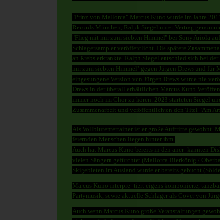
"Prinz von Mallorca" Marcus Kuno wurde im Jahre 2011
Records München, Ralph Siegel unter Vertrag genomme
"Flieg mit mir zum siebten Himmel" bei Sony Ariola au
Schlagersampler veröffentlicht. Die spätere Zusammenar
an Krebs erkrankte. Ralph Siegel entschied sich bei der
mir zum siebten Himmel" gegen Jürgen Drews und für M
eingesungene Version von Jürgen Drews wurde nie veröff
Drews in der
überall erhältlichen
Marcus Kuno Veröffen
immer noch im Chor zu hören. 2023 starteten Siegel un
Zusammenarbeit und veröffentlichten den Titel "Am Ar
Als Vollblutentertainer ist er große Auftritte gewohnt.
feiernden Menschen liegen hinter ihm.
Auch hat Marcus Kuno bereits in den aner- kannten Di
vielen Sängern gefürchtet (Mallorca Bierkönig / Oberba
Skigebieten im Ausland wurde er bereits gebucht (Sölden
Marcus Kuno interpre- tiert eigens komponierte, tanzbar
Partymusik, sowie aktuelle Schlager als Cover von Jürg
Auch wenn Marcus Kuno große Veranstaltungen gewohnt 