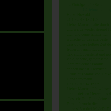
42 Einträge auf 9 Seiten
Ins Gästebuch eintra
Heike Howold
21.10.2018
18:51:56
Lieber Marcus, halte durch
und werde wieder gesund fü
dich und deine familie. Ich
wünsche dir das allerbeste,
dass du diese heftige Zeit de
Isolierung auch gut und
gekräftigt überstehst und no
viele, schöne, gemeinsame
jahre mit deiner Familie
erleben kannst. Herzliche
Grüße aus Mainz von Heike
Dana Strotmann
19.10.2018
14:16:06
Lieber Marcus.. Ich wünsch
dir aus tiefsten Herzen das 
alles schaffst! Denn deine s
Familie braucht dich und du
deine süßen drei Mädel's!D