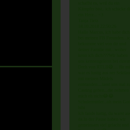
schaffst es, weil du ein
Kämpfer bist.. ich schicke di
ein Herz... <3
Tanja Tietz
18.10.2018
22:50:26
Hallo Marcus, ich habe dich
bei meinen FB Freunden...i
bekomme viel von dir und
deiner Familie mit...woher
kenn ich dich???Wir haben
uns kennengelernt bei eine
Dreh von RTLII😅.... für m
war es lustig aus ner Sektla
mit meinen Mädels
entstanden....lasst uns mal 
Casting gehen...die nehmen
mich eh nicht😂­😂
Schulermittler.­..­oh mein Got
hihi
Ich fands lustig, du warst a
da.In der Pause haben wir
gemeinsam viel gelacht und