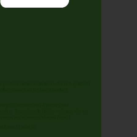
rofessionellen Entertainer, der sich qualitativ
rößten deutschen Schlagerkünstlern
einige Eindrücke von Auftritten und
stlers. Tagesaktuelle Bilder verfolgen Sie am
Präsenz des Künstlers Marcus Kuno !
usKuno ( ) gmx.de