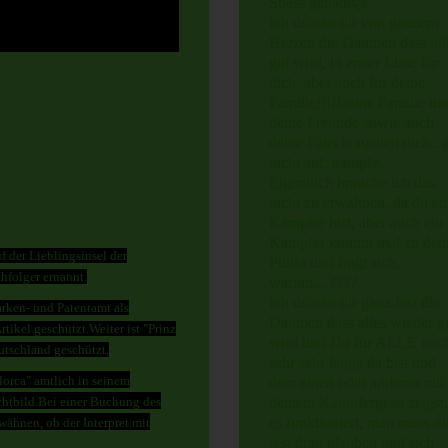
Spass gehabt😉
Ich drücke dir von ganzem
Herzen die Daumen dass all
gut wird, in erster Linie für
dich, aber auch für deine
Familie!!!!Deine Familie un
deine Freunde sowie auch
deine Fans brauchen dich...
nicht auf, kämpfe..
Eigentlich brauche ich das
nicht zu erwähnen, da du ei
Kämpfer bist, aber auch ein
Kämpfer kommt mal zu de
 der Lieblingsinsel der
Punkt und fragt sich,
hfolger ernannt.
warum....????
Ich drücke dir ganz fest die
rken- und Patentamt als
Daumen dass alles wieder g
ikel geschützt.Weiter ist "Prinz
wird und Du für ALLE noc
tschland geschützt.
sehr sehr lange da bist und
lorca" amtlich in seinem
dem einen oder anderen mit
deinem Kämpfergeist zeigst,
htbild.
Bei einer Buchung des
es funktioniert, man muss n
ähnen, ob der Interpret mit
fest dran glauben und sich